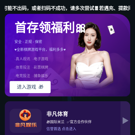
不出码，或者扫码不成功，请多次尝试🧧若遇充、提款问题请您及
首存领福利🎀
安全 - 正规 - 保密
♥️全新棋牌游戏平台，福利多多♥️
·真人视讯
·电子游戏
·体育投注
·彩票棋牌
·电竞投注
·捕鱼娱乐
进入游戏 🎁
非凡体育
▶
🎁国际米兰
✅官方合作伙伴
信誉首选 点击进入