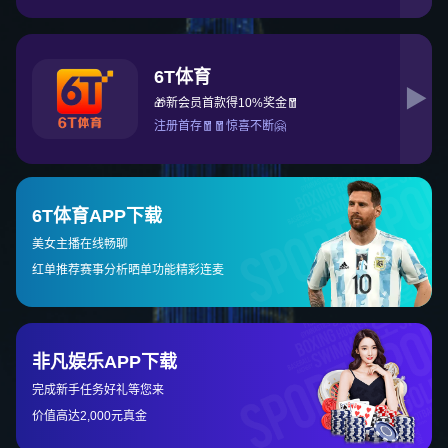
6T体育
▶
🎁新会员首款得10%奖金🧧
注册首存🧧🧧惊喜不断🤗
6T体育APP下载
美女主播在线畅聊
红单推荐赛事分析晒单功能精彩连麦
非凡娱乐APP下载
完成新手任务好礼等您来
价值高达2,000元真金