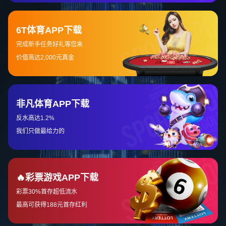
6T体育APP下载
完成新手任务好礼等您来
价值高达2,000元真金
非凡体育APP下载
反水高达1.2%
我们只做最给力的
🔥彩票游戏APP下载
彩票30%首存超低流水
最高可获得188元首存红利