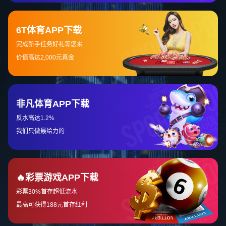
6T体育APP下载
完成新手任务好礼等您来
价值高达2,000元真金
非凡体育APP下载
反水高达1.2%
我们只做最给力的
🔥彩票游戏APP下载
彩票30%首存超低流水
最高可获得188元首存红利