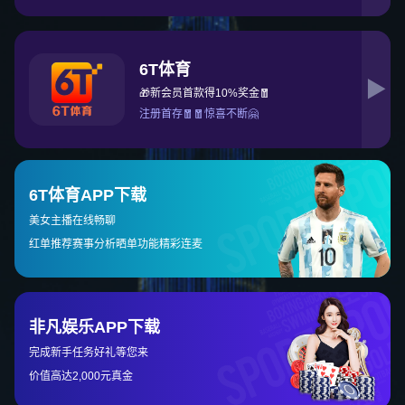
6T体育
▶
🎁新会员首款得10%奖金🧧
注册首存🧧🧧惊喜不断🤗
6T体育APP下载
美女主播在线畅聊
红单推荐赛事分析晒单功能精彩连麦
非凡娱乐APP下载
完成新手任务好礼等您来
价值高达2,000元真金